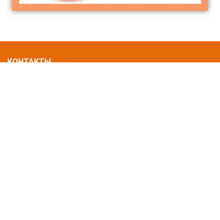
КОНТАКТЫ
610002, г. Киров, ул. Ленина, 104
8 (8332) 36-80-00
center@rosplasma.ru
Нашли ошибку? Сообщите нам!
Выделите и нажмите Ctr+Enter
МЕНЮ
Главная
Об учреждении
Информация
Документы
для доноров
Пресс-центр
Обращения