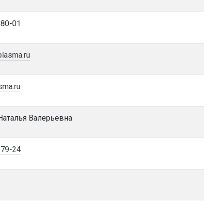
-80-01
lasma.ru
sma.ru
Наталья Валерьевна
-79-24