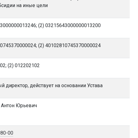
бсидии на иные цели
43000000013246; (2) 03215643000000013200
10745370000024; (2) 40102810745370000024
02; (2) 012202102
й директор, действует на основании Устава
 Антон Юрьевич
-80-00