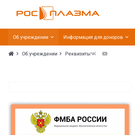
Федеральное госуда
Об учреждении
Информация для доноров
Об учреждении
Реквизиты
Реквизиты