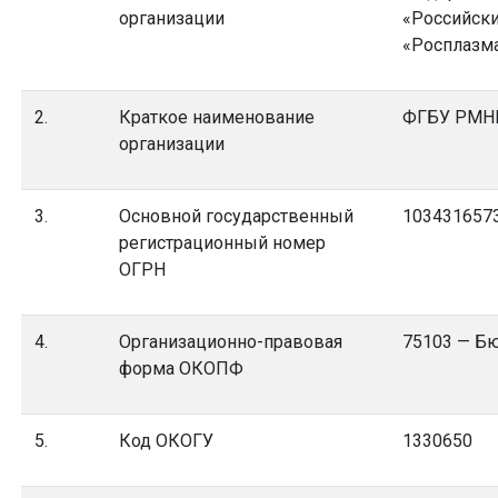
организации
«Российск
«Росплазма
2.
Краткое наименование
ФГБУ РМНП
организации
3.
Основной государственный
103431657
регистрационный номер
ОГРН
4.
Организационно-правовая
75103 — Б
форма ОКОПФ
5.
Код ОКОГУ
1330650