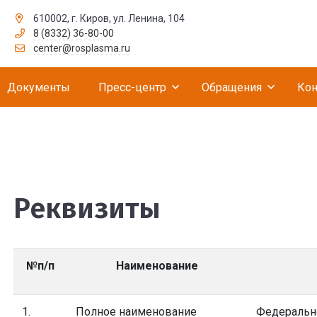
610002, г. Киров, ул. Ленина, 104
8 (8332) 36-80-00
рственное бюджетное учреждение «Российск
center@rosplasma.ru
Документы
Пресс-центр
Обращения
Кон
Реквизиты
№п/п
Наименование
1.
Полное наименование
Федеральн