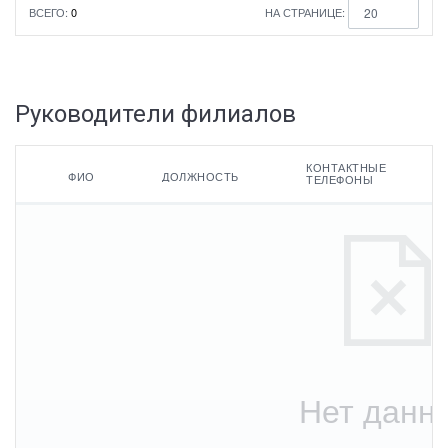
ВСЕГО:
0
НА СТРАНИЦЕ:
20
Руководители филиалов
КОНТАКТНЫЕ
ФИО
ДОЛЖНОСТЬ
ТЕЛЕФОНЫ
ФИО
Контактные
Филиал
телефоны
Должность
Адреса
электронной
почты
Нет данн
По умолчанию