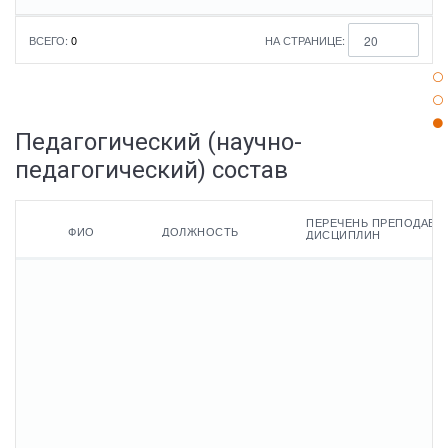
ВСЕГО:
0
НА СТРАНИЦЕ:
20
Педагогический (научно-
педагогический) состав
ПЕРЕЧЕНЬ ПРЕПОДАВА
ФИО
ДОЛЖНОСТЬ
ДИСЦИПЛИН
ФИО
Квалификация
Наименование
Общий
направления
стаж
подготовки
работы
Должность
Ученая
и
степень
(или)
Cтаж
специальности
Перечень
работы
преподаваемых
Ученое
по
дисциплин
звание
Сведения
специально
о