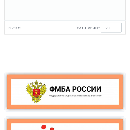
повышении
Уровень
квалификации
образования
ВСЕГО:
0
НА СТРАНИЦЕ:
20
По умолчанию