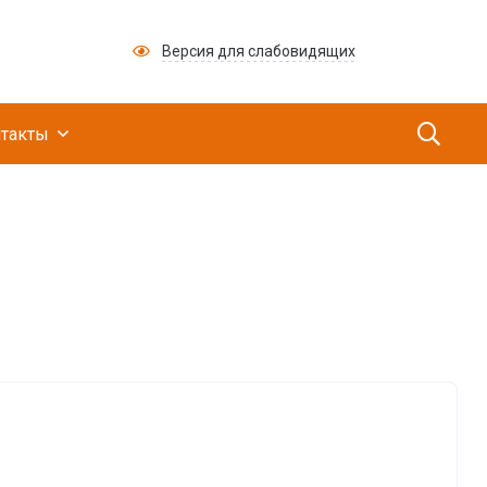
Версия для слабовидящих
ий медицинский научно-производственный це
такты