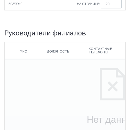
ВСЕГО:
0
НА СТРАНИЦЕ:
20
Руководители филиалов
КОНТАКТНЫЕ
ФИО
ДОЛЖНОСТЬ
ТЕЛЕФОНЫ
ФИО
Контактные
Филиал
телефоны
Должность
Адреса
электронной
почты
Нет данн
По умолчанию