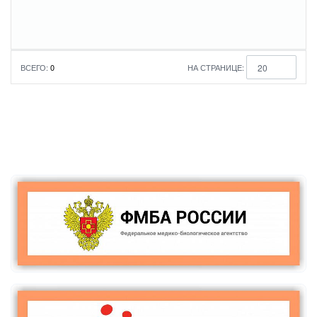
повышении
Уровень
квалификации
образования
ВСЕГО:
0
НА СТРАНИЦЕ:
20
По умолчанию