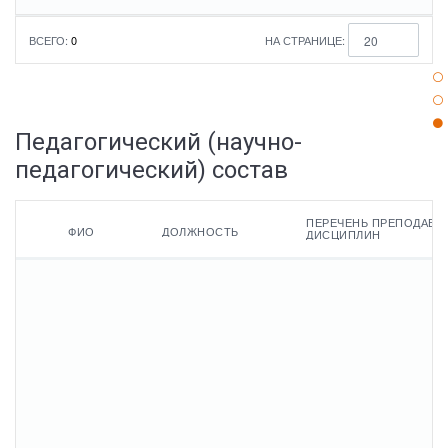
ВСЕГО:
0
НА СТРАНИЦЕ:
20
Педагогический (научно-
педагогический) состав
ПЕРЕЧЕНЬ ПРЕПОДАВА
ФИО
ДОЛЖНОСТЬ
ДИСЦИПЛИН
ФИО
Квалификация
Наименование
Общий
направления
стаж
подготовки
работы
Должность
Ученая
и
степень
(или)
Cтаж
специальности
Перечень
работы
преподаваемых
Ученое
по
дисциплин
звание
Сведения
специально
о