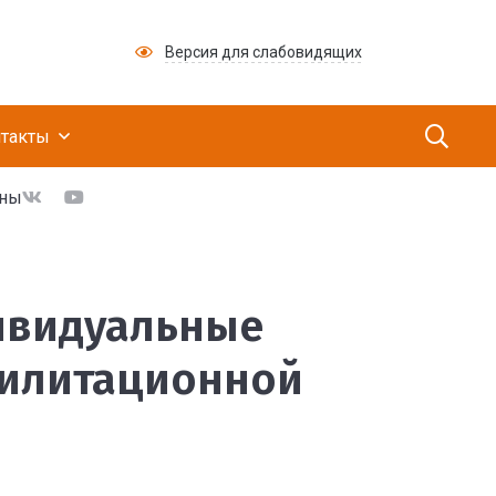
Версия для слабовидящих
ий медицинский научно-производственный це
такты
ины
ты для реабилитацион
дивидуальные
билитационной