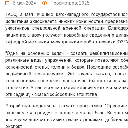
6 мая 2024
Просмотров: 2325
ТАСС, 3 мая. Ученые Юго-Западного государственно
испытания экзоскелета нижних конечностей, предназна
участников специальной военной операции. Благодар
пациента, а врач получает подробные сведения о дин
кафедрой механики, мехатроники и робототехники ЮЗГУ,
"Одна из основных задач - создать реабилитационн
различные виды упражнений, которые позволяют об
конечностей: стопы, голени и бедра. Последние разра
подвижный позвоночник. Это очень важно, поск
конечностями позволяет достаточно быстро восстана
коллектив. У нас есть на стадии клинических испытан
эти задачи", - сказал собеседник агентства.
Разработка ведется в рамках программы "Приоритет
экзоскелета пройдут в конце лета на базе Военно-
тестируем аппарат в самых разных режимах, добиваем
эксперт.