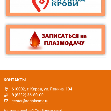
КОНТАКТЫ
610002, г. Киров, ул. Ленина, 104
8 (8332) 36-80-00
center@rosplasma.ru
Нашли ошибку? Сообщите нам!